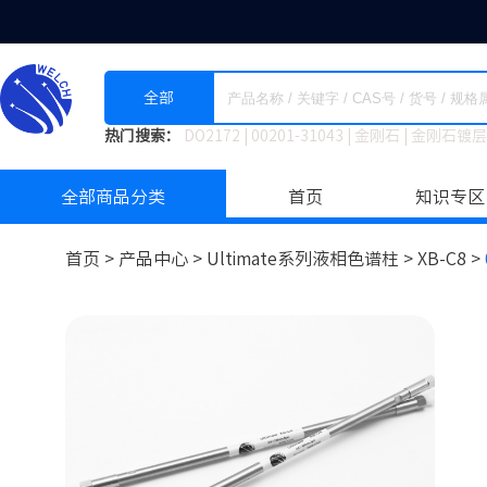
全部
热门搜索：
DO2172
|
00201-31043
|
金刚石
|
金刚石镀层
全部商品分类
首页
知识专区
首页 >
产品中心 >
Ultimate系列液相色谱柱
>
XB-C8 >