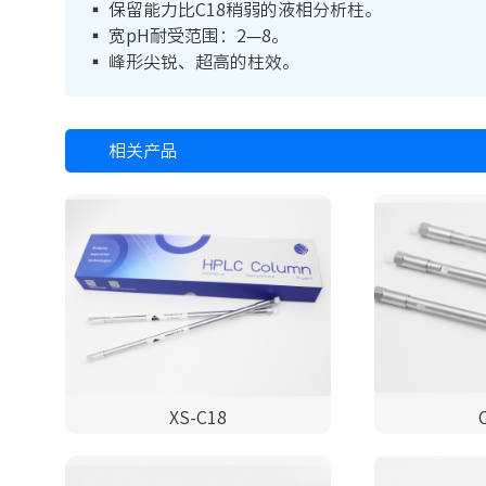
▪ 保留能力比C18稍弱的液相分析柱。
▪ 宽pH耐受范围：2—8。
▪ 峰形尖锐、超高的柱效。
相关产品
XS-C18