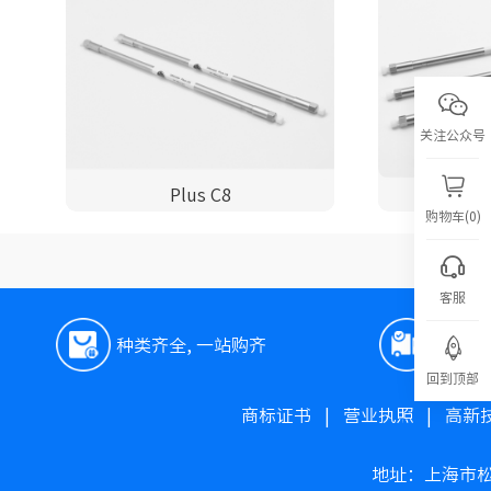
关注公众号
Plus C8
购物车(0)
客服
种类齐全, 一站购齐
极速
回到顶部
商标证书
|
营业执照
|
高新
地址：上海市松