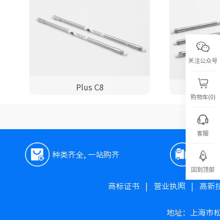
关注公众号
Plus C8
购物车(0)
客服
种类齐全, 一站购齐
极速
回到顶部
商标证书
|
营业执照
|
高新
地址：上海市松