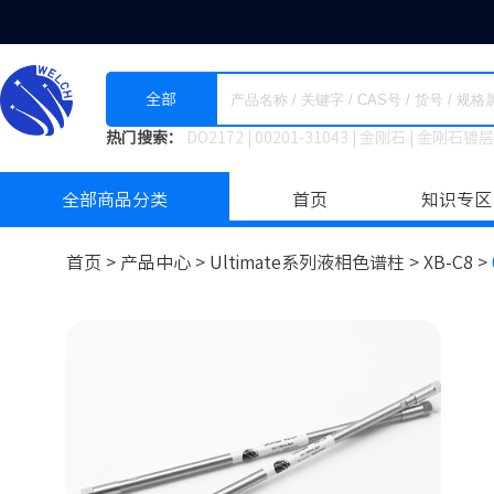
全部
热门搜索：
DO2172
|
00201-31043
|
金刚石
|
金刚石镀层
全部商品分类
首页
知识专区
首页 >
产品中心 >
Ultimate系列液相色谱柱
>
XB-C8 >