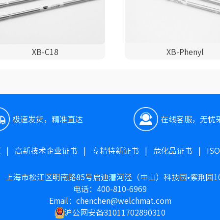
XB-C18
XB-Phenyl
极速发货，精准直达
在线客服，无忧
照
|
高新技术企业证书
|
专精特新证书
|
危化品证书
|
IS
：上海市松江区明南路85号启迪漕河泾（中山）科技园•紫荆园1
电话：400-810-6969
Email：chenchen@welchmat.com
沪公网安备31011702890310