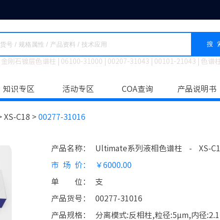
搜 
金刚石镀层色谱柱
|
06100-31000
|
00207-31043
|
00101-21043
|
色谱
知识专区
活动专区
COA查询
产品说明书
>
XS-C18 >
00277-31016
产品名称
：
Ultimate系列液相色谱柱
-
XS-C
市场价
：
￥6000.00
单位
：
支
产品货号
：
00277-31016
产品规格
：
分离模式:反相柱,粒径:5μm,内径:2.1