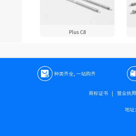
Plus C8
种类齐全, 一站购齐
商标证书
|
营业执
地址