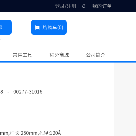
登录/注册
我的订单
索
购物车
(0)
柱
常用工具
积分商城
公司简介
18
-
00277-31016
mm,柱长:250mm,孔径:120Å