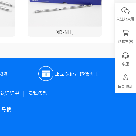
关注公众号
XB-NH₂
购物车(0)
客服
采购
正品保证，超低折扣
回到顶部
O认证证书
|
隐私条款
0号楼