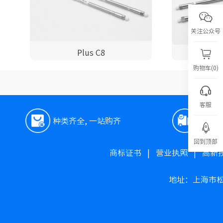
关注公众号
Plus C8
购物车(0)
客服
种类齐全, 一站购齐
极速
回到顶部
商标证书
|
营业执照
|
高新
地址：上海市松