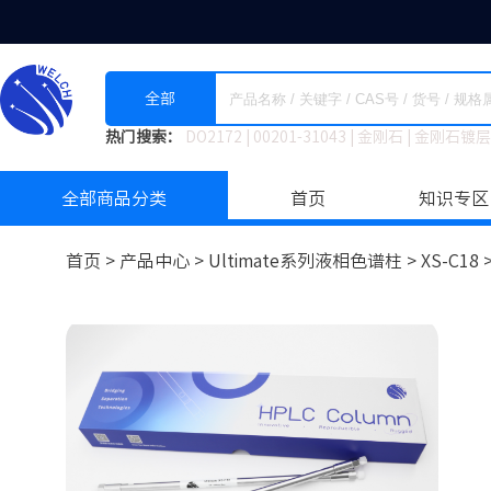
全部
热门搜索：
DO2172
|
00201-31043
|
金刚石
|
金刚石镀层
全部商品分类
首页
知识专区
首页 >
产品中心 >
Ultimate系列液相色谱柱
>
XS-C18 