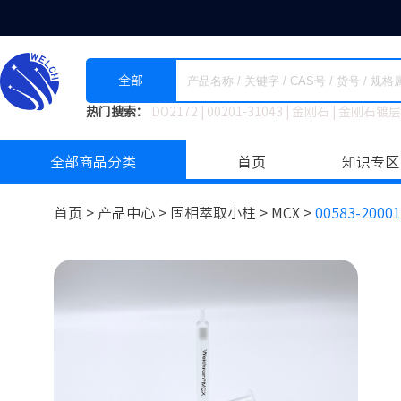
全部
热门搜索：
DO2172
|
00201-31043
|
金刚石
|
金刚石镀层
全部商品分类
首页
知识专区
首页 >
产品中心 >
固相萃取小柱
>
MCX >
00583-20001