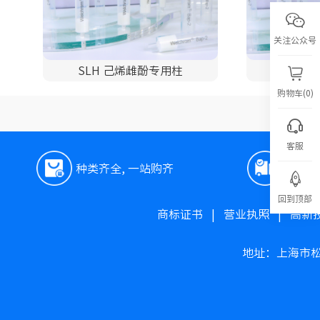
关注公众号
SLH 己烯雌酚专用柱
购物车(0)
客服
种类齐全, 一站购齐
极速
回到顶部
商标证书
|
营业执照
|
高新
地址：上海市松