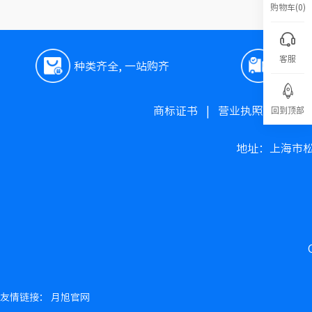
购物车(0)
客服
种类齐全, 一站购齐
极速
商标证书
|
营业执照
|
高新
回到顶部
地址：上海市松
友情链接：
月旭官网