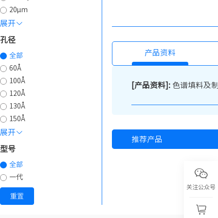
20µm
展开
孔径
产品资料
全部
60Å
100Å
[产品资料]:
色谱填料及
120Å
130Å
150Å
展开
推荐产品
型号
全部
一代
关注公众号
重置