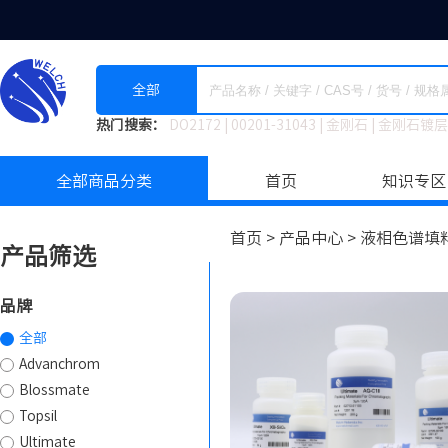
全部
热门搜索：
DO2172
|
00201-31043
|
金刚石
|
金刚石镀层
全部商品分类
首页
知识专区
首页 >
产品中心 >
液相色谱填料
产品筛选
品牌
全部
Advanchrom
Blossmate
Topsil
Ultimate