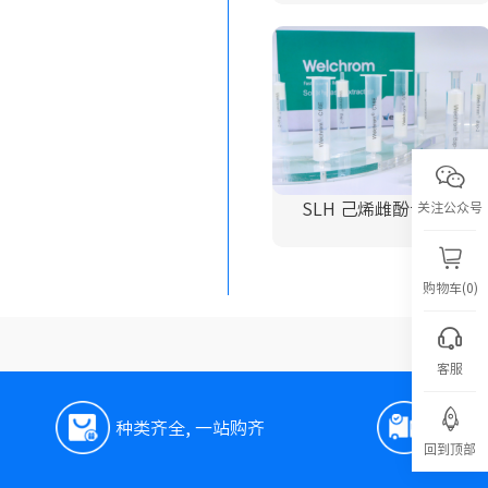
关注公众号
SLH 己烯雌酚专用柱
购物车(0)
客服
种类齐全, 一站购齐
极速
回到顶部