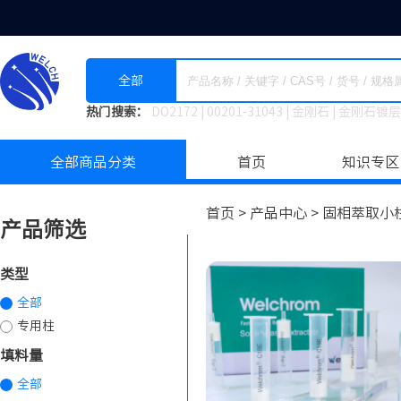
全部
热门搜索：
DO2172
|
00201-31043
|
金刚石
|
金刚石镀层
全部商品分类
首页
知识专区
首页 >
产品中心 >
固相萃取小柱
产品筛选
类型
全部
专用柱
填料量
全部