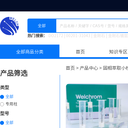
全部
热门搜索：
DO2172
|
00201-31043
|
金刚石
|
金刚石镀层
全部商品分类
首页
知识专区
首页 >
产品中心 >
固相萃取小柱
产品筛选
类型
全部
专用柱
型号
全部