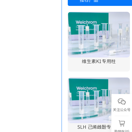
推荐产品
维生素K1专用柱
关注公众号
SLH 己烯雌酚专用柱
购物车(0)