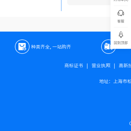
客服
回到顶部
种类齐全, 一站购齐
极速
商标证书
|
营业执照
|
高新
地址：上海市松