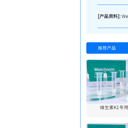
[产品资料]:
W
推荐产品
维生素K1专