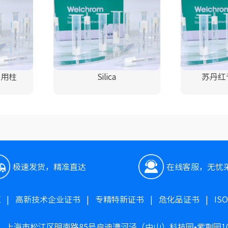
专用柱
Silica
苏丹红
极速发货，精准直达
在线客服，无忧
照
|
高新技术企业证书
|
专精特新证书
|
危化品证书
|
IS
：上海市松江区明南路85号启迪漕河泾（中山）科技园•紫荆园1