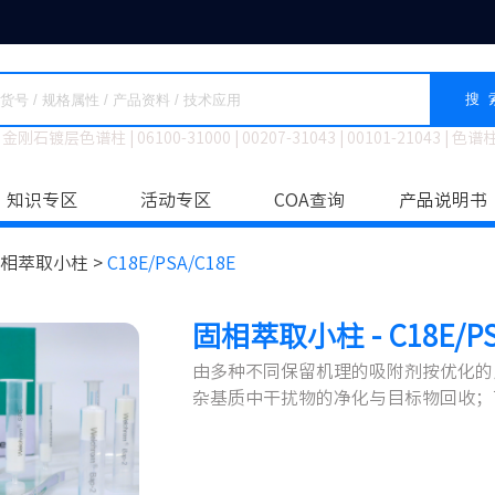
搜 
金刚石镀层色谱柱
|
06100-31000
|
00207-31043
|
00101-21043
|
色谱
知识专区
活动专区
COA查询
产品说明书
相萃取小柱 >
C18E/PSA/C18E
固相萃取小柱 - C18E/PS
由多种不同保留机理的吸附剂按优化的
杂基质中干扰物的净化与目标物回收；