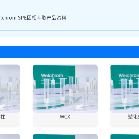
elchrom SPE固相萃取产品资料
用柱
WCX
塑化