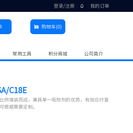
登录/注册
我的订单
索
购物车
(0)
柱
常用工具
积分商城
公司简介
A/C18E
比例填装而成，兼具单一吸附剂的优势，有效应对复
可根据需要定制。