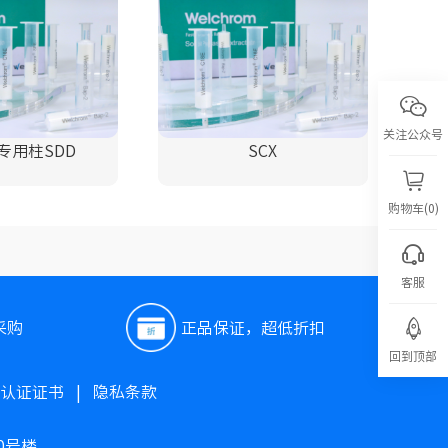
关注公众号
专用柱SDD
SCX
购物车(0)
客服
采购
正品保证，超低折扣
回到顶部
O认证证书
|
隐私条款
0号楼