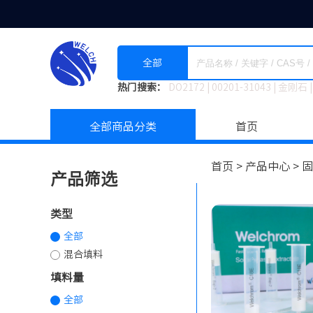
全部
热门搜索：
DO2172
|
00201-31043
|
金刚石
|
全部商品分类
首页
首页 >
产品中心 >
固
产品筛选
类型
全部
混合填料
填料量
全部