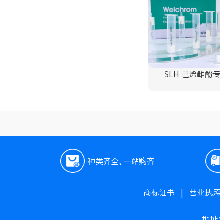
SLH 己烯雌酚
种类齐全, 一站购齐
商标证书
|
营业执
地址