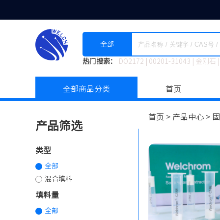
全部
热门搜索：
DO2172
|
00201-31043
|
金刚石
|
全部商品分类
首页
首页 >
产品中心 >
固
产品筛选
类型
全部
混合填料
填料量
全部