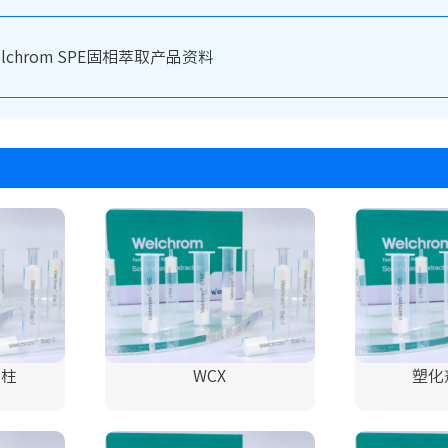
elchrom SPE固相萃取产品资料
用柱
WCX
塑化