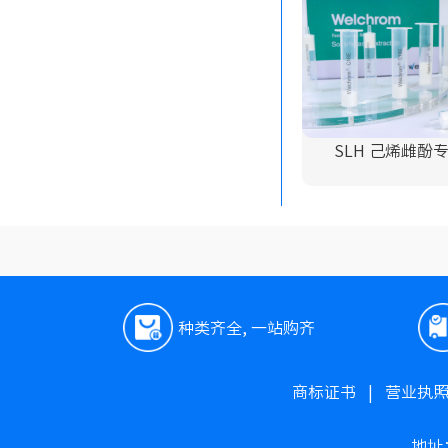
SLH 己烯雌酚
种类齐全, 一站购齐
商标证书
|
营业执
地址