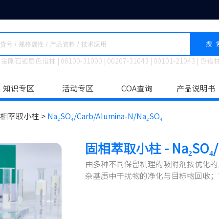
搜 
金刚石镀层色谱柱
|
06100-31000
|
00207-31043
|
00101-21043
|
色谱
知识专区
活动专区
COA查询
产品说明书
相萃取小柱 >
Na₂SO₄/Carb/Alumina-N/Na₂SO₄
固相萃取小柱 - Na₂SO₄/Ca
由多种不同保留机理的吸附剂按优化的
杂基质中干扰物的净化与目标物回收；