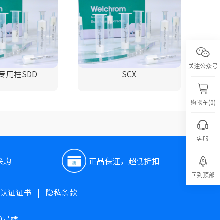
关注公众号
专用柱SDD
SCX
购物车(0)
客服
采购
正品保证，超低折扣
回到顶部
O认证证书
|
隐私条款
0号楼