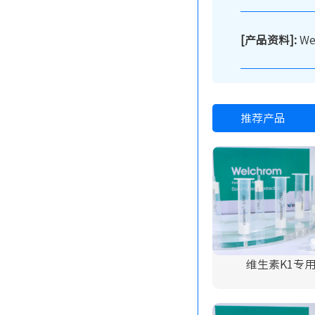
[产品资料]:
W
推荐产品
维生素K1专