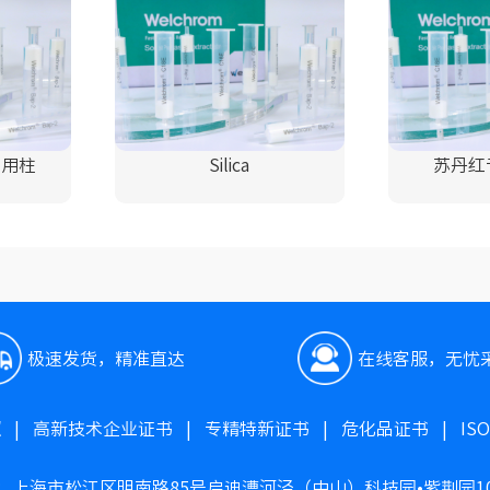
专用柱
Silica
苏丹红
极速发货，精准直达
在线客服，无忧
照
|
高新技术企业证书
|
专精特新证书
|
危化品证书
|
IS
：上海市松江区明南路85号启迪漕河泾（中山）科技园•紫荆园1