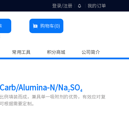
登录/注册
我的订单
索
购物车
(0)
柱
常用工具
积分商城
公司简介
rb/Alumina-N/Na₂SO₄
比例填装而成，兼具单一吸附剂的优势，有效应对复
可根据需要定制。