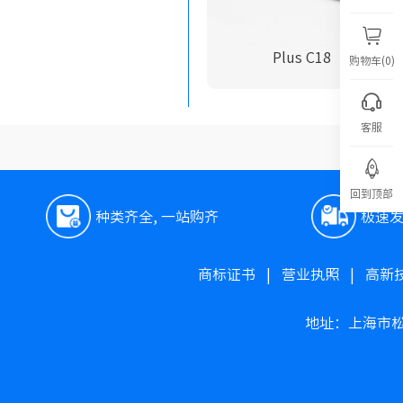
Plus C18
购物车(0)
客服
回到顶部
种类齐全, 一站购齐
极速
商标证书
|
营业执照
|
高新
地址：上海市松