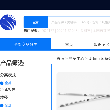
全部
热门搜索：
DO2172
|
00201-31043
|
金刚石
|
金刚石镀层
全部商品分类
首页
知识专区
首页 >
产品中心 >
Ultimat
产品筛选
分离模式
全部
正相柱
粒径
全部