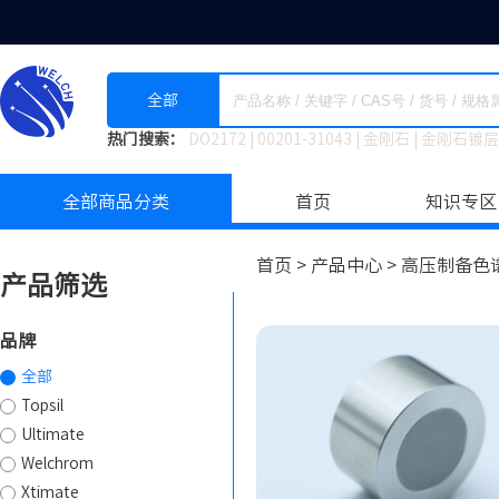
全部
热门搜索：
DO2172
|
00201-31043
|
金刚石
|
金刚石镀层
全部商品分类
首页
知识专区
首页 >
产品中心 >
高压制备色谱
产品筛选
品牌
全部
Topsil
Ultimate
Welchrom
Xtimate