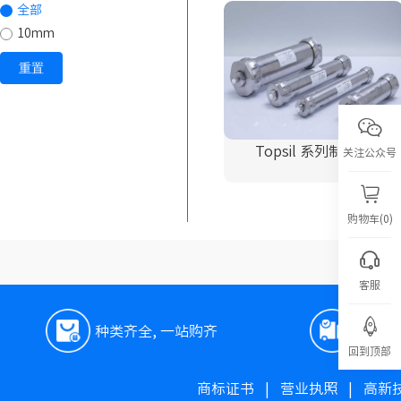
全部
10mm
重置
Topsil 系列制备柱
关注公众号
购物车(0)
客服
种类齐全, 一站购齐
极速
回到顶部
商标证书
|
营业执照
|
高新