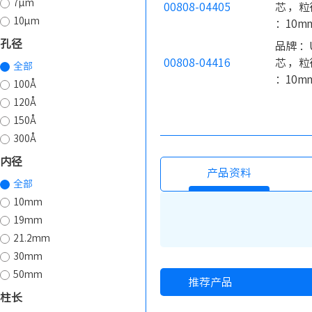
7µm
00808-04405
芯 ，粒
10µm
：10m
孔径
品牌 ：U
00808-04416
芯 ，粒
全部
：10m
100Å
120Å
150Å
300Å
内径
产品资料
全部
10mm
19mm
21.2mm
30mm
50mm
推荐产品
柱长