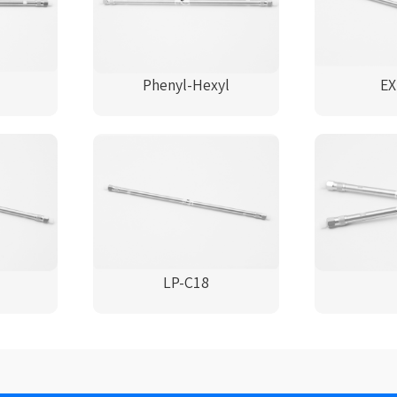
Phenyl-Hexyl
EX
LP-C18