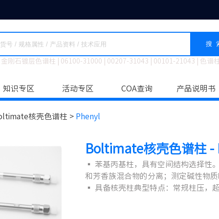
搜 
金刚石镀层色谱柱
|
06100-31000
|
00207-31043
|
00101-21043
|
色谱
知识专区
活动专区
COA查询
产品说明书
oltimate核壳色谱柱 >
Phenyl
Boltimate核壳色谱柱 - P
▪ 苯基丙基柱，具有空间结构选择性
和芳香族混合物的分离；测定碱性物质
▪ 具备核壳柱典型特点：常规柱压，