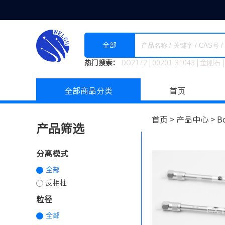
全部
热门搜索：
DO2172
|
00201-31043
|
金刚石
|
全部商品分类
首页
首页 >
产品中心 >
B
产品筛选
分离模式
全部
反相柱
粒径
全部