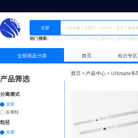
全部
热门搜索：
DO2172
|
00201-31043
|
金刚石
|
金刚石镀层
全部商品分类
首页
知识专区
首页 >
产品中心 >
Ultimat
产品筛选
分离模式
全部
反相柱
粒径
全部