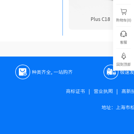
Plus C18
购物车(0)
客服
回到顶部
种类齐全, 一站购齐
极速
商标证书
|
营业执照
|
高新
地址：上海市松