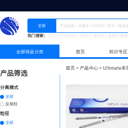
全部
热门搜索：
DO2172
|
00201-31043
|
金刚石
|
金刚石镀层
全部商品分类
首页
知识专区
首页 >
产品中心 >
Ultimat
产品筛选
分离模式
全部
反相柱
粒径
全部