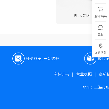
Plus C18
购物车(0)
客服
回到顶部
种类齐全, 一站购齐
极速
商标证书
|
营业执照
|
高新
地址：上海市松