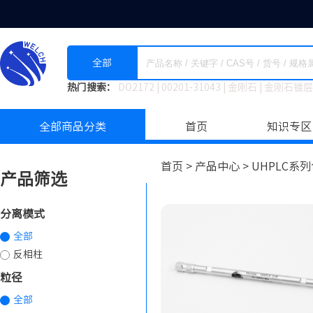
全部
热门搜索：
DO2172
|
00201-31043
|
金刚石
|
金刚石镀层
全部商品分类
首页
知识专区
首页 >
产品中心 >
UHPLC系列
产品筛选
分离模式
全部
反相柱
粒径
全部