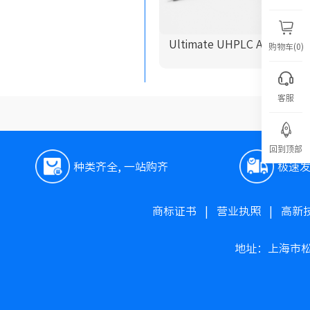
Ultimate UHPLC AQ-C18
购物车(0)
客服
回到顶部
种类齐全, 一站购齐
极速
商标证书
|
营业执照
|
高新
地址：上海市松