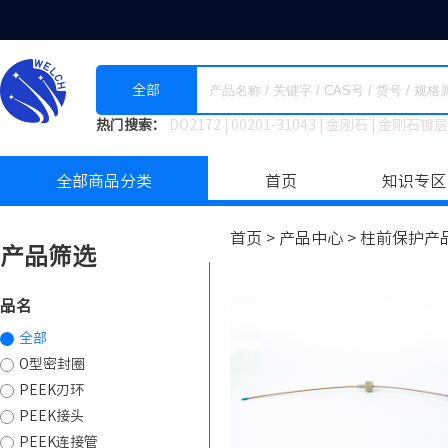
全部
热门搜索：
DO2172
|
00201-31043
|
金刚石
|
金刚石镀层
全部商品分类
首页
知识专区
首页 >
产品中心 >
柱前保护产品
产品筛选
品名
全部
O型密封圈
PEEK刃环
PEEK接头
PEEK连接管