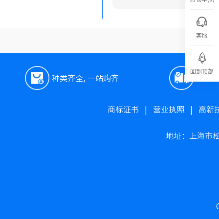
客服
回到顶部
种类齐全, 一站购齐
极速
商标证书
|
营业执照
|
高新
地址：上海市松