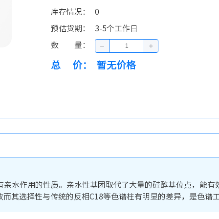
库存情况
：
0
预估货期
：
3-5个工作日
数量
：
总价
：
暂无价格
亲水作用的性质。亲水性基团取代了大量的硅醇基位点，能有效防止
团，故而其选择性与传统的反相C18等色谱柱有明显的差异，是色