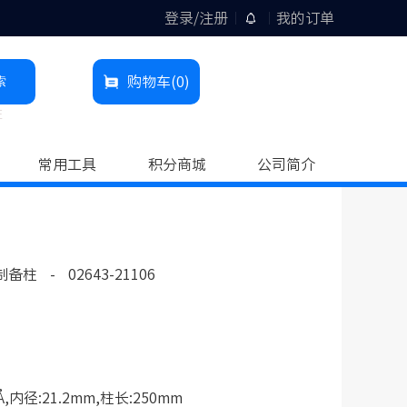
登录/注册
我的订单
索
购物车
(0)
柱
常用工具
积分商城
公司简介
列制备柱
-
02643-21106
Å,内径:21.2mm,柱长:250mm