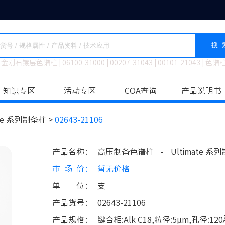
搜 
金刚石镀层色谱柱
|
06100-31000
|
00207-31043
|
00101-21043
|
色谱
知识专区
活动专区
COA查询
产品说明书
ate 系列制备柱 >
02643-21106
产品名称
：
高压制备色谱柱
-
Ultimate 系
市场价
：
暂无价格
单位
：
支
产品货号
：
02643-21106
产品规格
：
键合相:Alk C18,粒径:5µm,孔径:120