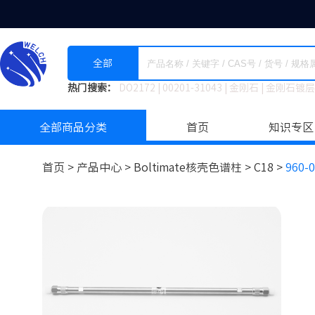
全部
热门搜索：
DO2172
|
00201-31043
|
金刚石
|
金刚石镀层
全部商品分类
首页
知识专区
首页 >
产品中心 >
Boltimate核壳色谱柱
>
C18 >
960-