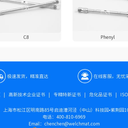
C8
Phenyl
极速发货，精准直达
在线客服，无忧
照
|
高新技术企业证书
|
专精特新证书
|
危化品证书
|
IS
：上海市松江区明南路85号启迪漕河泾（中山）科技园•紫荆园1
电话：400-810-6969
Email：chenchen@welchmat.com