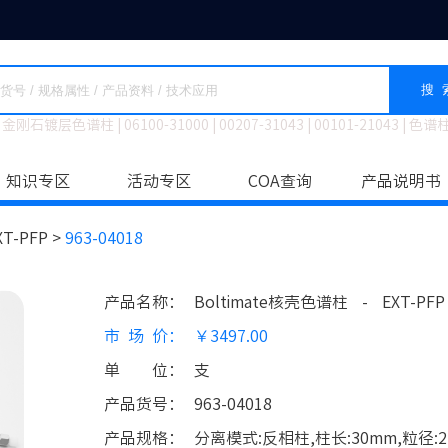
搜 
金刚石镀层色谱柱
|
06100-31000
|
00207-31043
|
00101-21043
|
色谱
知识专区
活动专区
COA查询
产品说明书
XT-PFP >
963-04018
产品名称
：
Boltimate核壳色谱柱
-
EXT-PFP
市场价
：
￥3497.00
单位
：
支
产品货号
：
963-04018
产品规格
：
分离模式:反相柱,柱长:30mm,粒径:2.7