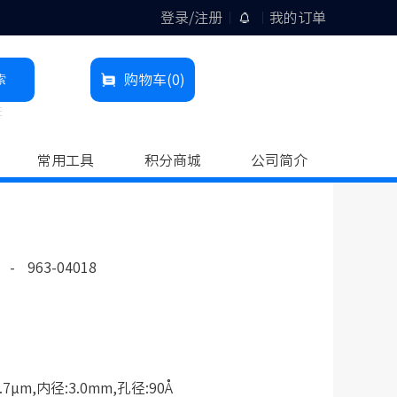
登录/注册
我的订单
索
购物车
(0)
柱
常用工具
积分商城
公司简介
-
963-04018
μm,内径:3.0mm,孔径:90Å