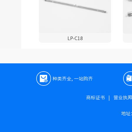
LP-C18
种类齐全, 一站购齐
商标证书
|
营业执
地址