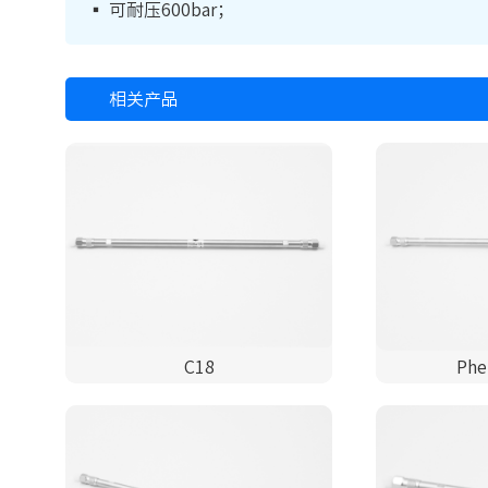
▪ 可耐压600bar；
相关产品
C18
Phe