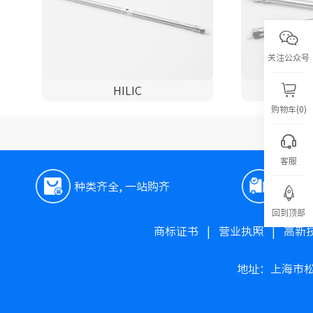
关注公众号
HILIC
购物车(0)
客服
种类齐全, 一站购齐
极速
回到顶部
商标证书
|
营业执照
|
高新
地址：上海市松