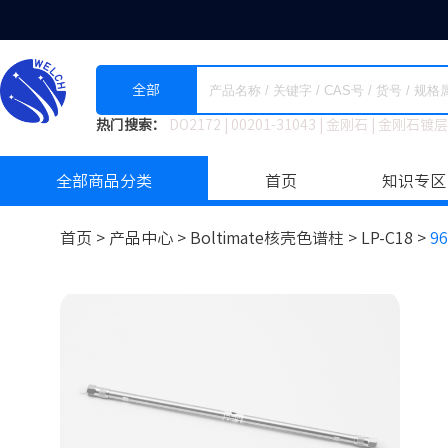
全部
热门搜索：
DO2172
|
00201-31043
|
金刚石
|
金刚石镀层
全部商品分类
首页
知识专区
首页 >
产品中心 >
Boltimate核壳色谱柱
>
LP-C18 >
96