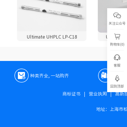
关注公众号
Ultimate UHPLC LP-C18
Ultimate 
购物车(0)
客服
种类齐全, 一站购齐
极速
回到顶部
商标证书
|
营业执照
|
高新
地址：上海市松