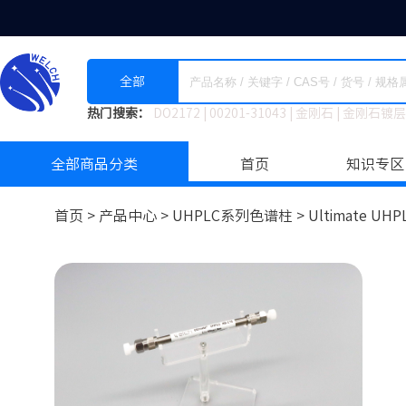
全部
热门搜索：
DO2172
|
00201-31043
|
金刚石
|
金刚石镀层
全部商品分类
首页
知识专区
首页 >
产品中心 >
UHPLC系列色谱柱
>
Ultimate UHP