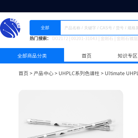
全部
热门搜索：
DO2172
|
00201-31043
|
金刚石
|
金刚石镀层
全部商品分类
首页
知识专区
首页 >
产品中心 >
UHPLC系列色谱柱
>
Ultimate UHP