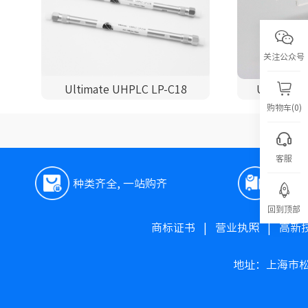
关注公众号
Ultimate UHPLC LP-C18
Ultimate 
购物车(0)
客服
种类齐全, 一站购齐
极速
回到顶部
商标证书
|
营业执照
|
高新
地址：上海市松