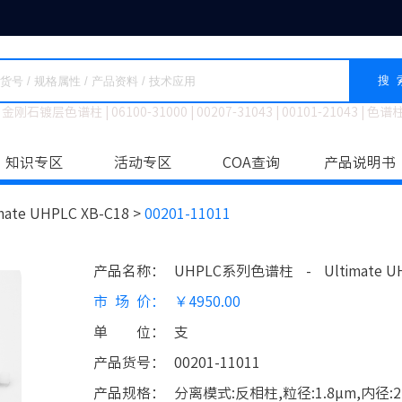
搜 
金刚石镀层色谱柱
|
06100-31000
|
00207-31043
|
00101-21043
|
色谱
知识专区
活动专区
COA查询
产品说明书
mate UHPLC XB-C18 >
00201-11011
产品名称
：
UHPLC系列色谱柱
-
Ultimate U
市场价
：
￥4950.00
单位
：
支
产品货号
：
00201-11011
产品规格
：
分离模式:反相柱,粒径:1.8μm,内径:2.