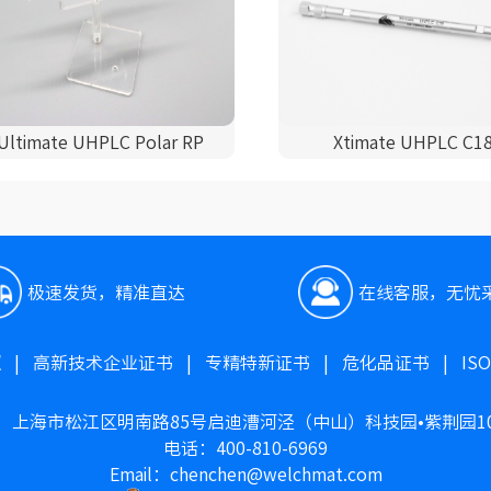
Ultimate UHPLC Polar RP
Xtimate UHPLC C1
极速发货，精准直达
在线客服，无忧
照
|
高新技术企业证书
|
专精特新证书
|
危化品证书
|
IS
：上海市松江区明南路85号启迪漕河泾（中山）科技园•紫荆园1
电话：400-810-6969
Email：chenchen@welchmat.com