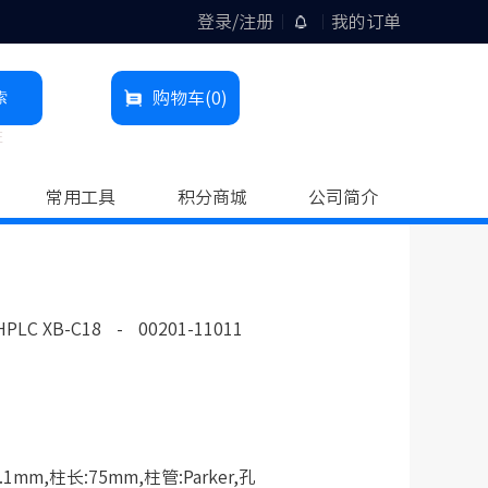
登录/注册
我的订单
索
购物车
(0)
柱
常用工具
积分商城
公司简介
HPLC XB-C18
-
00201-11011
1mm,柱长:75mm,柱管:Parker,孔