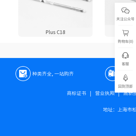
关注公众号
Plus C18
P
购物车(0)
客服
种类齐全, 一站购齐
极速
回到顶部
商标证书
|
营业执照
|
高新
地址：上海市松