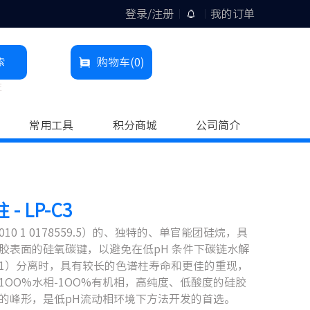
登录/注册
我的订单
索
购物车
(0)
柱
常用工具
积分商城
公司简介
- LP-C3
 2010 1 0178559.5）的、独特的、单官能团硅烷，具
胶表面的硅氧碳键，以避免在低pH 条件下碳链水解
H1）分离时，具有较长的色谱柱寿命和更佳的重现，
OO%水相-1OO%有机相，高纯度、低酸度的硅胶
的峰形，是低pH流动相环境下方法开发的首选。