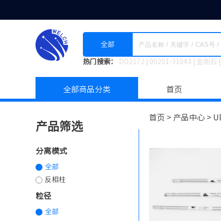
全部
热门搜索：
DO2172
|
00201-31043
|
金刚石
|
全部商品分类
首页
首页 >
产品中心 >
U
产品筛选
分离模式
全部
反相柱
粒径
全部