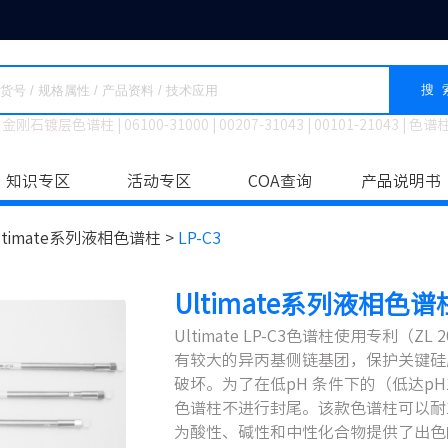
搜 
金刚石镀层色谱柱
|
06100-31000
|
00207-31043
|
00101-21043
|
色谱
知识专区
活动专区
COA查询
产品说明书
ltimate系列液相色谱柱 >
LP-C3
Ultimate系列液相色谱柱 
Ultimate LP-C3色谱柱使用专利（ZL
有较大的异丙基侧链基团，保护关键硅
破坏。为了在低pH 条件下的（低达p
色谱柱不进行封尾。该款色谱柱可以耐1
为酸性、碱性和中性化合物提供了出色