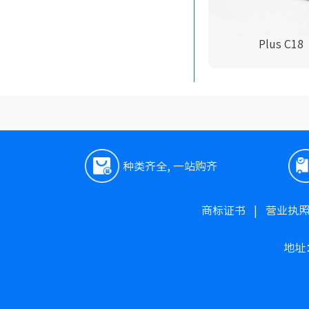
Plus C18
种类齐全, 一站购齐
商标证书
|
营业执
地址