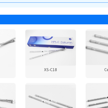
XS-C18
C