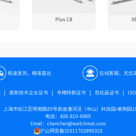
Plus C8
X
极速发货，精准直达
在线客服，无忧
照
|
高新技术企业证书
|
专精特新证书
|
危化品证书
|
IS
：上海市松江区明南路85号启迪漕河泾（中山）科技园•紫荆园1
电话：400-810-6969
Email：chenchen@welchmat.com
沪公网安备31011702890310