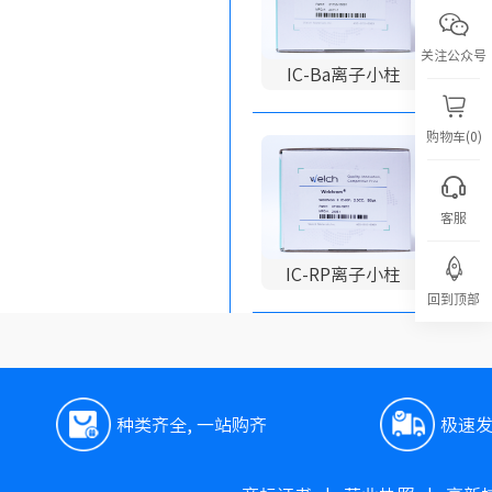
关注公众号
IC-Ba离子小柱
购物车(0)
0
客服
IC-RP离子小柱
回到顶部
种类齐全, 一站购齐
极速