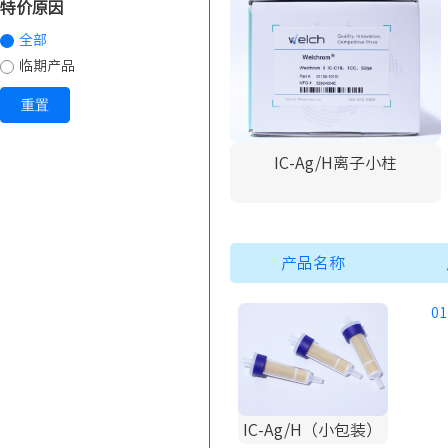
特价原因
全部
临期产品
重置
IC-Ag/H离子小柱
产品名称
01
IC-Ag/H（小包装）