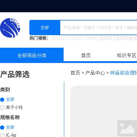
全部
热门搜索：
DO2172
|
00201-31043
|
金刚石
|
金刚石镀层
全部商品分类
首页
知识专区
首页 >
产品中心 >
样品前处理
产品筛选
类别
全部
离子小柱
规格名称
全部
IC-Ag